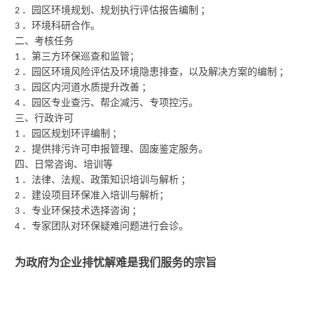
．园区环境规划、规划执行评估报告编制
；
2
．环境科研合作。
3
二、考核任务
．第三方环保巡查和监管；
1
．园区环境风险评估及环境隐患排查，以及解决方案的编制
；
2
．园区内河道水质提升改善
；
3
．园区专业查污、帮企减污、专项控污。
4
三、行政许可
．园区规划环评编制
；
1
．提供排污许可申报管理、固废鉴定服务。
2
四、日常咨询、培训等
．法律、法规、政策知识培训与解析
；
1
．建设项目环保准入培训与解析；
2
．专业环保技术选择咨询
；
3
．专家团队对环保疑难问题进行会诊。
4
为政府为企业排忧解难是我们服务的宗旨