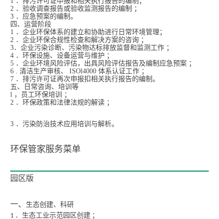
1 ．排污许可证申报和相关执行报告的编制；
2 ．验收调查报告或验收监测报告的编制 ；
3 ．应急预案的编制。
四、运营阶段
1 ．企业环保体系的建立和协助进行日常环境管理；
2 ．企业环保合规性检查和解决方案的咨询 ；
3．企业污染诊断、污染物达标排放监督和监测工作 ；
4 ．环保设施、设备运营与维护 ；
5 ．企业环境风险评估，出具风险评估报告及编制应急预案 ；
6 . 清洁生产审核、 ISOl4000 体系认证工作 ；
7 ．排污许可证再次申报扣相关执行报告的编制。
五、日常咨询、培训等
l ，员工环保培训 ；
2 ．环保政策和法律法规的解读 ；
3
．污染防治技术应用培训与解析。
环保管家服务菜单
园区版
一、
生态创建、科研
．生态工业示范园区创建
；
1