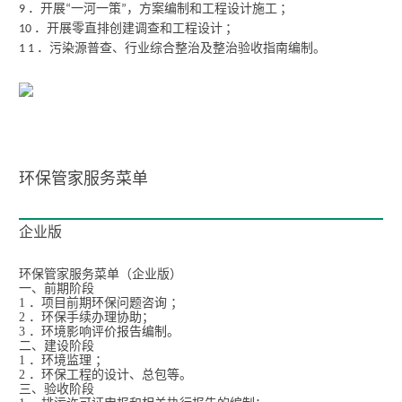
．开展
一河一策
，方案编制和工程设计施工
；
9
“
”
．开展零直排创建调查和工程设计
；
10
．污染源普查、行业综合整治及整治验收指南编制。
1 1
环保管家服务菜单
企业版
环保管家服务菜单（企业版）
一、前期阶段
1 ．项目前期环保问题咨询 ；
2 ．环保手续办理协助；
3 ．环境影响评价报告编制。
二、建设阶段
1 ．环境监理 ；
2 ．环保工程的设计、总包等。
三、验收阶段