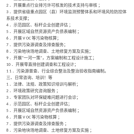
．开展重点行业排污许可核发的技术支持与审核
；
2
．提供省级重点园区（县）环境监测预警体系和环境风险防控体
3
系技术支撑；
．示范园区、标杆企业创建评估
；
4
．开展区域自然资源资产负债表编制
；
5
．开展
等污染物核算；
6
V OC
．提供污染源调查及排查服务；
7
．污染地块场地调查、土地修复方案及实施；
8
．开展
一河一策
，方案编制和工程设计施工；
9
“
”
．开展零直排创建调查和工程设计；
10
．污染源普查、行业综合整治及整治验收指南编制。
1 1
三、日常咨询、培训！等
．法律、法规、政策知识培训与解析；
1
．环境政策研究咨询服务
；
2
．专家团队对环保疑难问题进行会诊；
3
．示范园区、标杆企业创建评估；
4
．开展区域自然资源资产负债表编制
；
5
．开展
等污染物核算
；
6
V OC
．提供污染源调查及排查服务
；
7
．污染地块场地调查、土地修复方案及实施
；
8