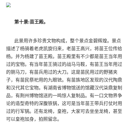
第十景
:
苗王殿。
此景用许多珍贵文物构成，整个景点金碧辉煌。景点
描述了杨骑着老虎凯旋归来，老苗王高兴，将苗王位传给
杨。并为杨建了苗王殿。苗王殿里有不少都是苗王当年用
过的宝物。有当年苗王骑过的战马马鞍，有苗王当年用过
的铡马刀，有苗兵用过的大刀。这是苗民用过的野猪夹
子，有苗民祭祀用的九眼铳。有苗族地区发现的汉代陶鼎
和汉代其它宝物。有湖南省博物馆送的馆藏汉代柒鼎复制
品，有荆州博物馆送的一鸣惊人复制品。有一口文物界争
论的造型奇特的深腹铁锅，这可是当年苗王带兵打仗时用
过的行军锅。还有龙椅，皇袍，大家可去坐坐龙椅，甚至
可以皇袍加身，拍照留念。