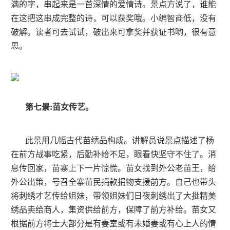
满的字，串起来是一首深情的爱情诗。景点方说了，谁能
在这把这串成完整的诗，可以获奖哦。小编智商低，没有
破解。读者可去试试，破出来可拿奖并获证书哟，很有意
思。
第七景
:
苗女传艺。
此景用几幅古代苗绣品构成。讲解员说景点描述了杨
在前方战事吃紧，后勤补给不足，眼看快坚守不住了。消
息传回家，苗寨上下一片惊慌。苗女找到外公老苗王，给
外公出策，号召全寨苗民捐款捐物支援前方。自己也带头
将刺绣才艺传给姐妹，带领姐妹们日夜刺绣出了大批精美
绣品卖给商人，集资供给前方，保障了前方补给。苗女又
根据前方将士大部分是有妻室或有未婚妻或有心上人的情