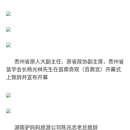
贵州省原人大副主任、原省政协副主席，贵州省
苗学会长杨光林先生在苗鼎奇观（百鼎宫）开幕式
上致辞并宣布开幕
湖南驴妈妈旅游公司陈兆忠老总致辞