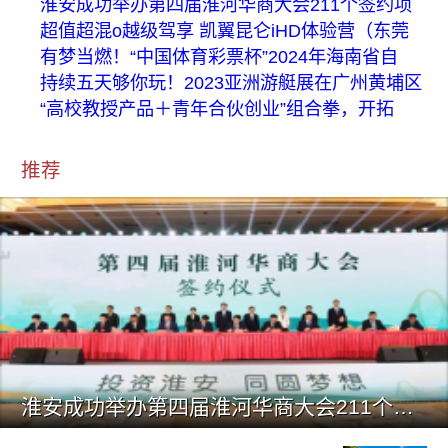
淮安成功举办第四届淮河华商大会211个签约项
超值超混o越级驾享 凯翼昆仑iHD体验营（东莞
有梦当燃！“中国体育彩票杯”2024年海南省自
持续五天够你玩！2023亚洲游艇展在广州黄埔区
“高校教授产品＋青年合伙创业”组合拳，开拓
推荐
淮安成功举办第四届淮河华商大会211个签约项目 总投资1486.