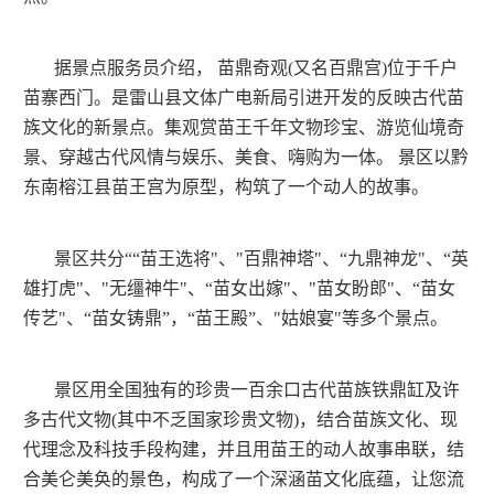
据景点服务员介绍， 苗鼎奇观
(
又名百鼎宫
)
位于千户
苗寨西门。是雷山县文体广电新局引进开发的反映古代苗
族文化的新景点。集观赏苗王千年文物珍宝、游览仙境奇
景、穿越古代风情与娱乐、美食、嗨购为一体。
景区以黔
东南榕江县苗王宫为原型，构筑了一个动人的故事。
景区共分
““
苗王选将
"
、
"
百鼎神塔
"
、
“
九鼎神龙
"
、
“
英
雄打虎
"
、
"
无缰神牛
"
、
“
苗女出嫁
"
、
"
苗女盼郎
"
、
“
苗女
传艺
"
、
“
苗女铸鼎
”
，
“
苗王殿
”
、
"
姑娘宴
"
等多个景点。
景区用全国独有的珍贵一百余口古代苗族铁鼎缸及许
多古代文物
(
其中不乏国家珍贵文物
)
，结合苗族文化、现
代理念及科技手段构建，并且用苗王的动人故事串联，结
合美仑美奂的景色，构成了一个深涵苗文化底蕴，让您流