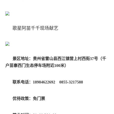
歌星阿苗千千现场献艺
景区地址：贵州省雷山县西江镇营上村西街
37
号（千
户苗寨西门生态停车场附近
100
米）
联系电话：
18984622692 0855-3217588
优待政策：免门票