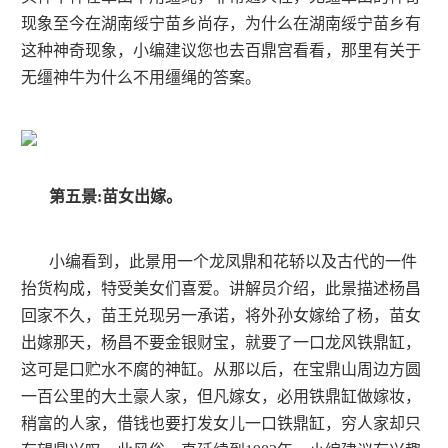
现象至今在湖南绥宁苗乡尚存，为什么在湖南绥宁苗乡有
这种神奇现象，小编建议您也去百鼎宫看看，那里有关于
无缰神牛为什么不用缰绳的答案。
第五景
:
苗女出嫁。
小编看到，此景用一个龙凤鼎和花轿以及古代的一件
抬货构成，特受美女们喜爱。讲解员介绍，此景描述杨昌
回家不久，苗王兑现另一承诺，将外孙女嫁给了杨，苗女
出嫁那天，杨昌不要金银财宝，就要了一口龙风铁鼎缸，
这可是口贮水不腐的神缸。从那以后，在宝鼎山周边方圆
一百公里的大土豪人家，但凡嫁女，必用铁鼎缸做嫁妆，
稍富的人家，借钱也要打发女儿一口铁鼎缸，穷人家却只