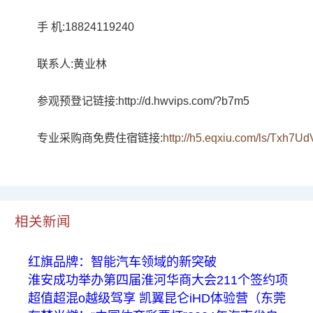
手 机:18824119240
联系人:黄业林
参观预登记链接:http://d.hwvips.com/?b7m5
专业采购商免费住宿链接:
http://h5.eqxiu.com/ls/Txh7U
相关新闻
红旗品牌：智能汽车领域的新突破
淮安成功举办第四届淮河华商大会211个签约项
超值超混o越级驾享 凯翼昆仑iHD体验营（东莞